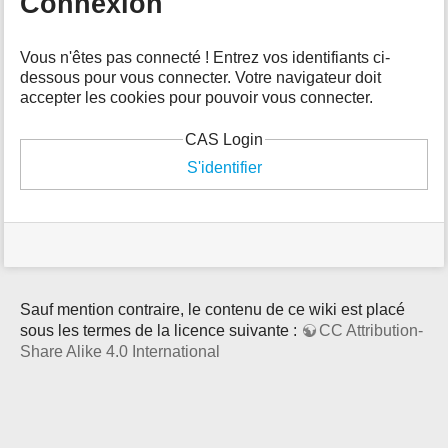
Connexion
s
p
o
Vous n'êtes pas connecté ! Entrez vos identifiants ci-
u
dessous pour vous connecter. Votre navigateur doit
r
accepter les cookies pour pouvoir vous connecter.
c
e
CAS Login
t
S'identifier
t
e
p
a
g
e
Sauf mention contraire, le contenu de ce wiki est placé
sous les termes de la licence suivante :
CC Attribution-
Share Alike 4.0 International