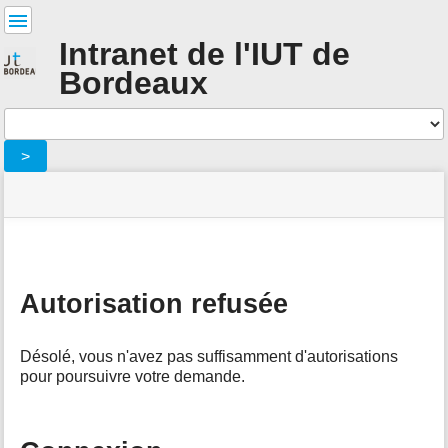
Outils
pour
Intranet de l'IUT de
utilisateurs
Bordeaux
Outils
>
menus
statut
indicateur
Vous
et
du
d'emplacement
êtes
recherche
»
Outils
site
ici:
rapide
administratif
de
»
la
m
organigramme_iutbx
:
page
e
denied
Autorisation refusée
t
a
d
Désolé, vous n'avez pas suffisamment d'autorisations
o
pour poursuivre votre demande.
n
n
é
e